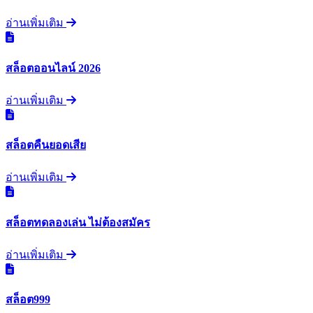
อ่านเพิ่มเติม
สล็อตออนไลน์ 2026
อ่านเพิ่มเติม
สล็อตคืนยอดเสีย
อ่านเพิ่มเติม
สล็อตทดลองเล่น ไม่ต้องสมัคร
อ่านเพิ่มเติม
สล็อต999