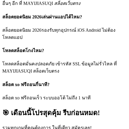
อื่นๆ อีก ที่ MAYIJIASUQI
สล็อตเว็บตรง
สล็อตยอดนิยม 2026เล่นผ่านแอปได้ไหม?
สล็อตยอดนิยม 2026รองรับทุกอุปกรณ์ iOS Android ไม่ต้อง
โหลดแอป
โหลดสล็อตโกงไหม?
โหลดสล็อตมั่นคงปลอดภัย เข้ารหัส SSL ข้อมูลไม่รั่วไหล ที่
MAYIJIASUQI สล็อตเว็บตรง
สล็อต xo ฟรีถอนกี่นาที?
สล็อต xo ฟรีถอนเร็ว ระบบออโต้ ไม่ถึง 1 นาที
🎯 เดือนนี้โปรสุดคุ้ม รีบก่อนหมด!
รวมทุกเกมที่คุณต้องการ ในที่เดียว สมัครเลย!