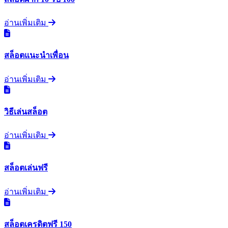
อ่านเพิ่มเติม
สล็อตแนะนำเพื่อน
อ่านเพิ่มเติม
วิธีเล่นสล็อต
อ่านเพิ่มเติม
สล็อตเล่นฟรี
อ่านเพิ่มเติม
สล็อตเครดิตฟรี 150