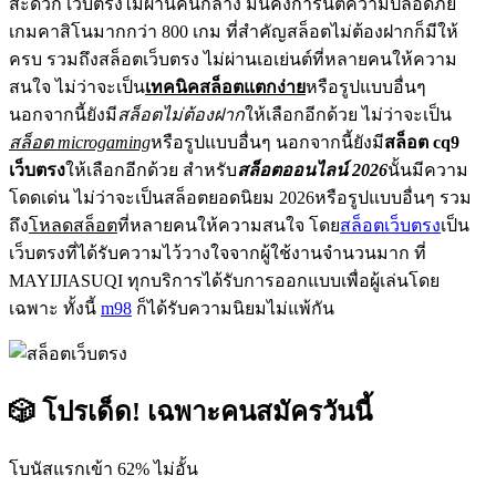
สะดวก เว็บตรงไม่ผ่านคนกลาง มั่นคงการันตีความปลอดภัย
เกมคาสิโนมากกว่า 800 เกม ที่สำคัญสล็อตไม่ต้องฝากก็มีให้
ครบ รวมถึงสล็อตเว็บตรง ไม่ผ่านเอเย่นต์ที่หลายคนให้ความ
สนใจ ไม่ว่าจะเป็น
เทคนิคสล็อตแตกง่าย
หรือรูปแบบอื่นๆ
นอกจากนี้ยังมี
สล็อตไม่ต้องฝาก
ให้เลือกอีกด้วย ไม่ว่าจะเป็น
สล็อต microgaming
หรือรูปแบบอื่นๆ นอกจากนี้ยังมี
สล็อต cq9
เว็บตรง
ให้เลือกอีกด้วย สำหรับ
สล็อตออนไลน์ 2026
นั้นมีความ
โดดเด่น ไม่ว่าจะเป็นสล็อตยอดนิยม 2026หรือรูปแบบอื่นๆ รวม
ถึง
โหลดสล็อต
ที่หลายคนให้ความสนใจ โดย
สล็อตเว็บตรง
เป็น
เว็บตรงที่ได้รับความไว้วางใจจากผู้ใช้งานจำนวนมาก ที่
MAYIJIASUQI ทุกบริการได้รับการออกแบบเพื่อผู้เล่นโดย
เฉพาะ ทั้งนี้
m98
ก็ได้รับความนิยมไม่แพ้กัน
🎲 โปรเด็ด! เฉพาะคนสมัครวันนี้
โบนัสแรกเข้า 62% ไม่อั้น