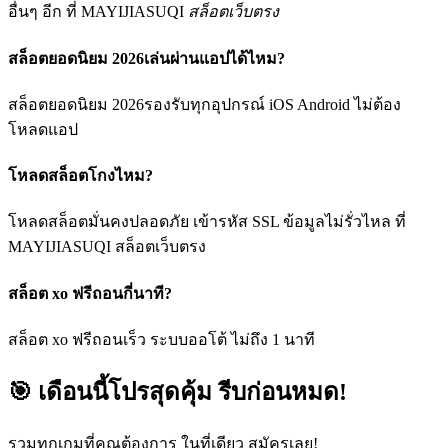
อื่นๆ อีก ที่ MAYIJIASUQI
สล็อตเว็บตรง
สล็อตยอดนิยม 2026เล่นผ่านแอปได้ไหม?
สล็อตยอดนิยม 2026รองรับทุกอุปกรณ์ iOS Android ไม่ต้อง
โหลดแอป
โหลดสล็อตโกงไหม?
โหลดสล็อตมั่นคงปลอดภัย เข้ารหัส SSL ข้อมูลไม่รั่วไหล ที่
MAYIJIASUQI สล็อตเว็บตรง
สล็อต xo ฟรีถอนกี่นาที?
สล็อต xo ฟรีถอนเร็ว ระบบออโต้ ไม่ถึง 1 นาที
🎯 เดือนนี้โปรสุดคุ้ม รีบก่อนหมด!
รวมทุกเกมที่คุณต้องการ ในที่เดียว สมัครเลย!