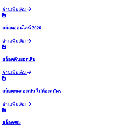
อ่านเพิ่มเติม
สล็อตออนไลน์ 2026
อ่านเพิ่มเติม
สล็อตคืนยอดเสีย
อ่านเพิ่มเติม
สล็อตทดลองเล่น ไม่ต้องสมัคร
อ่านเพิ่มเติม
สล็อต999