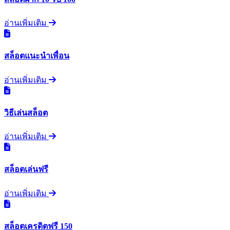
อ่านเพิ่มเติม
สล็อตแนะนำเพื่อน
อ่านเพิ่มเติม
วิธีเล่นสล็อต
อ่านเพิ่มเติม
สล็อตเล่นฟรี
อ่านเพิ่มเติม
สล็อตเครดิตฟรี 150