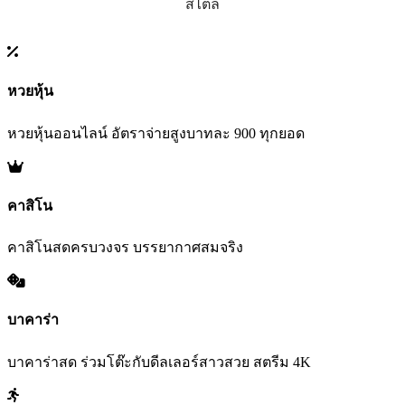
สไตล์
หวยหุ้น
หวยหุ้นออนไลน์ อัตราจ่ายสูงบาทละ 900 ทุกยอด
คาสิโน
คาสิโนสดครบวงจร บรรยากาศสมจริง
บาคาร่า
บาคาร่าสด ร่วมโต๊ะกับดีลเลอร์สาวสวย สตรีม 4K