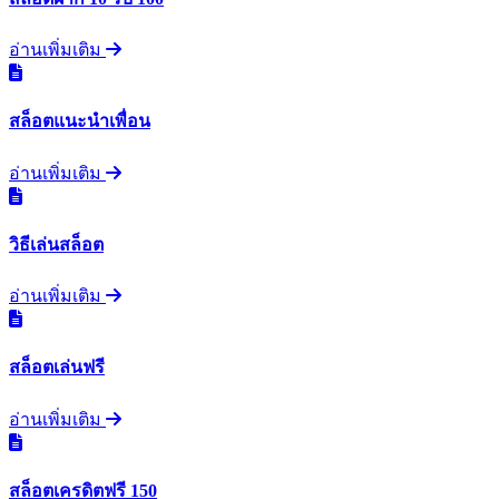
อ่านเพิ่มเติม
สล็อตแนะนำเพื่อน
อ่านเพิ่มเติม
วิธีเล่นสล็อต
อ่านเพิ่มเติม
สล็อตเล่นฟรี
อ่านเพิ่มเติม
สล็อตเครดิตฟรี 150