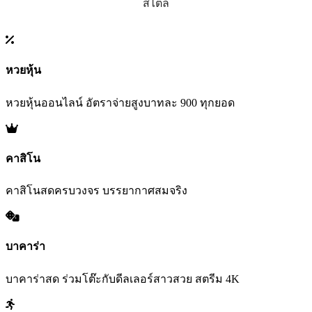
สไตล์
หวยหุ้น
หวยหุ้นออนไลน์ อัตราจ่ายสูงบาทละ 900 ทุกยอด
คาสิโน
คาสิโนสดครบวงจร บรรยากาศสมจริง
บาคาร่า
บาคาร่าสด ร่วมโต๊ะกับดีลเลอร์สาวสวย สตรีม 4K