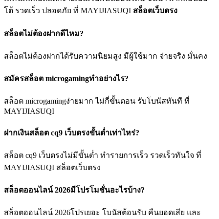
โต้ รวดเร็ว ปลอดภัย ที่ MAYIJIASUQI
สล็อตเว็บตรง
สล็อตไม่ต้องฝากดีไหม?
สล็อตไม่ต้องฝากได้รับความนิยมสูง มีผู้ใช้มาก จ่ายจริง มั่นคง
สมัครสล็อต microgamingทำอย่างไร?
สล็อต microgamingง่ายมาก ไม่กี่ขั้นตอน รับโบนัสทันที ที่
MAYIJIASUQI
ฝากเงินสล็อต cq9 เว็บตรงขั้นต่ำเท่าไหร่?
สล็อต cq9 เว็บตรงไม่มีขั้นต่ำ ทำรายการเร็ว รวดเร็วทันใจ ที่
MAYIJIASUQI สล็อตเว็บตรง
สล็อตออนไลน์ 2026มีโปรโมชั่นอะไรบ้าง?
สล็อตออนไลน์ 2026โปรเยอะ โบนัสต้อนรับ คืนยอดเสีย และ