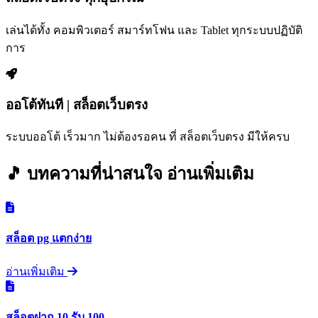
เล่นได้ทั้ง คอมพิวเตอร์ สมาร์ทโฟน และ Tablet ทุกระบบปฏิบัติ
การ
ออโต้ทันที | สล็อตเว็บตรง
ระบบออโต้ เร็วมาก ไม่ต้องรอคน ที่ สล็อตเว็บตรง มีให้ครบ
🎵 บทความที่น่าสนใจ
อ่านเพิ่มเติม
สล็อต pg แตกง่าย
อ่านเพิ่มเติม
สล็อตฝาก 10 รับ 100