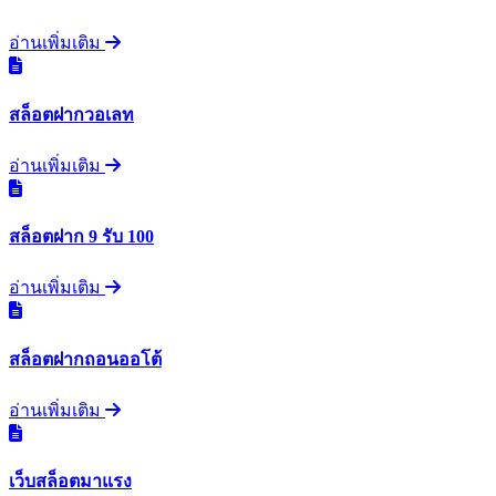
อ่านเพิ่มเติม
สล็อตฝากวอเลท
อ่านเพิ่มเติม
สล็อตฝาก 9 รับ 100
อ่านเพิ่มเติม
สล็อตฝากถอนออโต้
อ่านเพิ่มเติม
เว็บสล็อตมาแรง