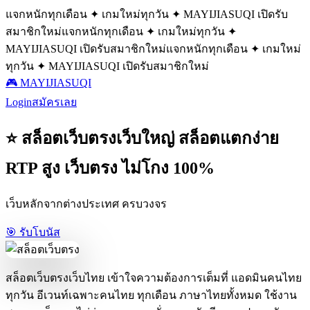
แจกหนักทุกเดือน ✦ เกมใหม่ทุกวัน ✦ MAYIJIASUQI เปิดรับ
สมาชิกใหม่
แจกหนักทุกเดือน ✦ เกมใหม่ทุกวัน ✦
MAYIJIASUQI เปิดรับสมาชิกใหม่
แจกหนักทุกเดือน ✦ เกมใหม่
ทุกวัน ✦ MAYIJIASUQI เปิดรับสมาชิกใหม่
🎮 MAYIJIASUQI
Login
สมัครเลย
⭐ สล็อตเว็บตรงเว็บใหญ่ สล็อตแตกง่าย
RTP สูง เว็บตรง ไม่โกง 100%
เว็บหลักจากต่างประเทศ ครบวงจร
🎯 รับโบนัส
สล็อตเว็บตรงเว็บไทย เข้าใจความต้องการเต็มที่ แอดมินคนไทย
ทุกวัน อีเวนท์เฉพาะคนไทย ทุกเดือน ภาษาไทยทั้งหมด ใช้งาน