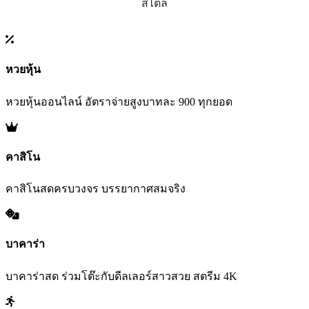
สไตล์
หวยหุ้น
หวยหุ้นออนไลน์ อัตราจ่ายสูงบาทละ 900 ทุกยอด
คาสิโน
คาสิโนสดครบวงจร บรรยากาศสมจริง
บาคาร่า
บาคาร่าสด ร่วมโต๊ะกับดีลเลอร์สาวสวย สตรีม 4K