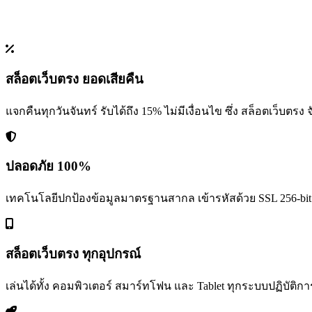
สล็อตเว็บตรง ยอดเสียคืน
แจกคืนทุกวันจันทร์ รับได้ถึง 15% ไม่มีเงื่อนไข ซึ่ง สล็อตเว็บตรง จ
ปลอดภัย 100%
เทคโนโลยีปกป้องข้อมูลมาตรฐานสากล เข้ารหัสด้วย SSL 256-bit สั
สล็อตเว็บตรง ทุกอุปกรณ์
เล่นได้ทั้ง คอมพิวเตอร์ สมาร์ทโฟน และ Tablet ทุกระบบปฏิบัติกา