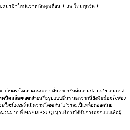
ับสมาชิกใหม่
แจกหนักทุกเดือน ✦ เกมใหม่ทุกวัน ✦
วก เว็บตรงไม่ผ่านคนกลาง มั่นคงการันตีความปลอดภัย เกมคาสิ
ทคนิคสล็อตแตกง่าย
หรือรูปแบบอื่นๆ นอกจากนี้ยังมี
สล็อตไม่ต้อง
นไลน์ 2026
นั้นมีความโดดเด่น ไม่ว่าจะเป็นสล็อตยอดนิยม
จำนวนมาก ที่ MAYIJIASUQI ทุกบริการได้รับการออกแบบเพื่อผู้