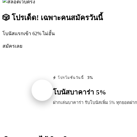
🎲 โปรเด็ด! เฉพาะคนสมัครวันนี้
โบนัสแรกเข้า 62% ไม่อั้น
สมัครเลย
5%
โปรโมชั่นวันนี้
โบนัสบาคาร่า 5%
ฝากเล่นบาคาร่า รับโบนัสเพิ่ม 5% ทุกยอดฝาก 