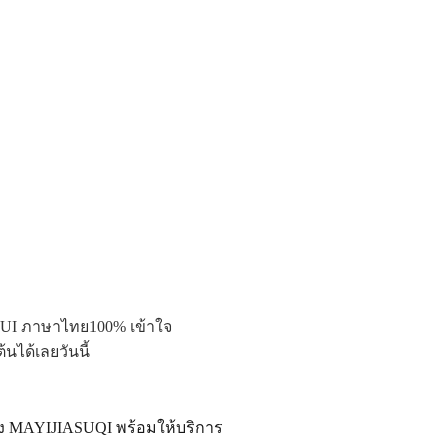
น UI ภาษาไทย100% เข้าใจ
นได้เลยวันนี้
 ซึ่ง MAYIJIASUQI พร้อมให้บริการ