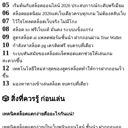
05
เริ่มต้นกับสล็อตออนไลน์ 2026 ประสบการณ์ระดับพรีเมียม
06
สล็อตยอดนิยม 2026แค่เว็บเดียวครบทุกเกม ไม่ต้องสลับเว็บ
07
ไว้ใจโหลดสล็อตเว็บจริง ไม่มีโกง
08
สล็อต xo ฟรีเว็บแท้ มั่นคง ระบบแข็งแกร่ง
09
สูตรสล็อต ai แพลตฟอร์มชั้นนำ ฝากถอนผ่าน True Wallet
10
กำลังหาสล็อต pg เครดิตฟรี จบครบที่เดียว
11
ระบบทันสมัยของสล็อตแจ็คพอตแตกช่วยให้เล่นเกม
สะดวกขึ้น
12
เทคโนโลยีใหม่ล่าสุดของสูตรสล็อตทำให้การฝากถอนเร็ว
ขึ้น
13
มองหาทางเข้าเล่นสล็อต จบครบที่เดียว
🎲 สิ่งที่ควรรู้
ก่อนเล่น
เทคนิคสล็อตแตกง่ายคืออะไรกันแน่?
เทคนิคสล็อตแตกง่ายเป็นเว็บพนันออนไลน์ ชั้นนำ ฝากถอนออ