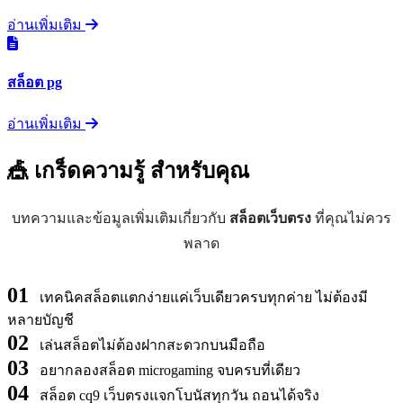
อ่านเพิ่มเติม
สล็อต pg
อ่านเพิ่มเติม
🎪 เกร็ดความรู้
สำหรับคุณ
บทความและข้อมูลเพิ่มเติมเกี่ยวกับ
สล็อตเว็บตรง
ที่คุณไม่ควร
พลาด
01
เทคนิคสล็อตแตกง่ายแค่เว็บเดียวครบทุกค่าย ไม่ต้องมี
หลายบัญชี
02
เล่นสล็อตไม่ต้องฝากสะดวกบนมือถือ
03
อยากลองสล็อต microgaming จบครบที่เดียว
04
สล็อต cq9 เว็บตรงแจกโบนัสทุกวัน ถอนได้จริง