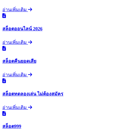
อ่านเพิ่มเติม
สล็อตออนไลน์ 2026
อ่านเพิ่มเติม
สล็อตคืนยอดเสีย
อ่านเพิ่มเติม
สล็อตทดลองเล่น ไม่ต้องสมัคร
อ่านเพิ่มเติม
สล็อต999