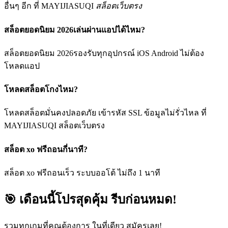
อื่นๆ อีก ที่ MAYIJIASUQI
สล็อตเว็บตรง
สล็อตยอดนิยม 2026เล่นผ่านแอปได้ไหม?
สล็อตยอดนิยม 2026รองรับทุกอุปกรณ์ iOS Android ไม่ต้อง
โหลดแอป
โหลดสล็อตโกงไหม?
โหลดสล็อตมั่นคงปลอดภัย เข้ารหัส SSL ข้อมูลไม่รั่วไหล ที่
MAYIJIASUQI สล็อตเว็บตรง
สล็อต xo ฟรีถอนกี่นาที?
สล็อต xo ฟรีถอนเร็ว ระบบออโต้ ไม่ถึง 1 นาที
🎯 เดือนนี้โปรสุดคุ้ม รีบก่อนหมด!
รวมทุกเกมที่คุณต้องการ ในที่เดียว สมัครเลย!