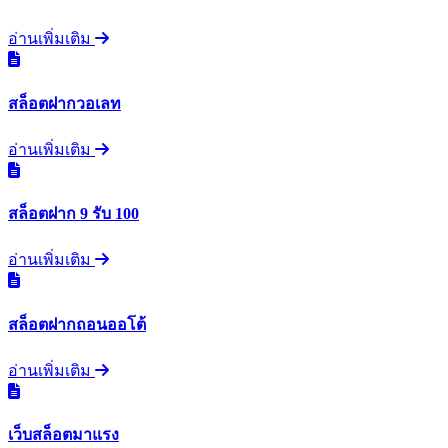
อ่านเพิ่มเติม
สล็อตฝากวอเลท
อ่านเพิ่มเติม
สล็อตฝาก 9 รับ 100
อ่านเพิ่มเติม
สล็อตฝากถอนออโต้
อ่านเพิ่มเติม
เว็บสล็อตมาแรง