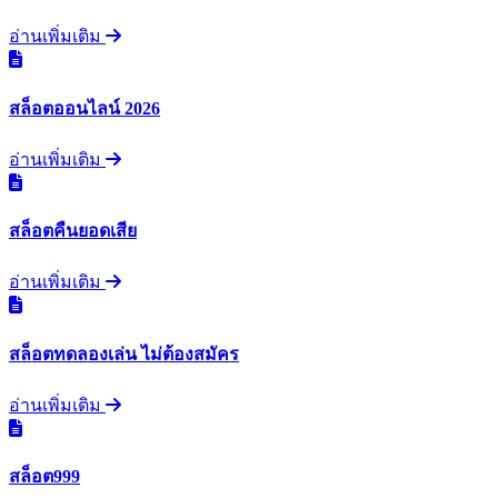
อ่านเพิ่มเติม
สล็อตออนไลน์ 2026
อ่านเพิ่มเติม
สล็อตคืนยอดเสีย
อ่านเพิ่มเติม
สล็อตทดลองเล่น ไม่ต้องสมัคร
อ่านเพิ่มเติม
สล็อต999