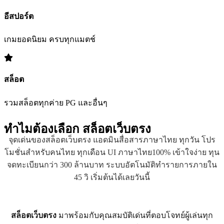
อีสปอร์ต
เกมยอดนิยม ครบทุกแมตช์
สล็อต
รวมสล็อตทุกค่าย PG และอื่นๆ
ทำไมต้องเลือก
สล็อตเว็บตรง
จุดเด่นของสล็อตเว็บตรง แอดมินสื่อสารภาษาไทย ทุกวัน โปร
โมชั่นสำหรับคนไทย ทุกเดือน UI ภาษาไทย100% เข้าใจง่าย ทุน
จดทะเบียนกว่า 300 ล้านบาท ระบบอัตโนมัติทำรายการภายใน
45 วิ เริ่มต้นได้เลยวันนี้
สล็อตเว็บตรง
มาพร้อมกับคุณสมบัติเด่นที่ตอบโจทย์ผู้เล่นทุก