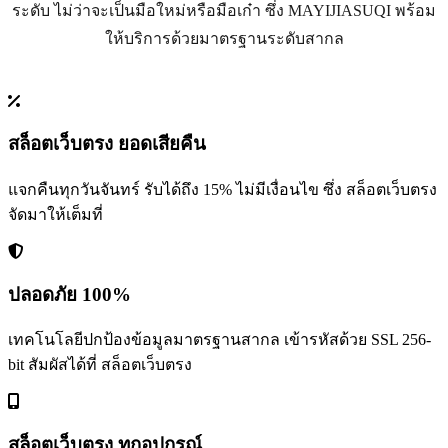
ระดับ ไม่ว่าจะเป็นมือใหม่หรือมือเก๋า ซึ่ง MAYIJIASUQI พร้อม
ให้บริการด้วยมาตรฐานระดับสากล
สล็อตเว็บตรง ยอดเสียคืน
แจกคืนทุกวันจันทร์ รับได้ถึง 15% ไม่มีเงื่อนไข ซึ่ง สล็อตเว็บตรง
จัดมาให้เต็มที่
ปลอดภัย 100%
เทคโนโลยีปกป้องข้อมูลมาตรฐานสากล เข้ารหัสด้วย SSL 256-
bit สัมผัสได้ที่ สล็อตเว็บตรง
สล็อตเว็บตรง ทุกอุปกรณ์