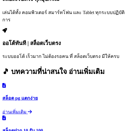
เล่นได้ทั้ง คอมพิวเตอร์ สมาร์ทโฟน และ Tablet ทุกระบบปฏิบัติ
การ
ออโต้ทันที | สล็อตเว็บตรง
ระบบออโต้ เร็วมาก ไม่ต้องรอคน ที่ สล็อตเว็บตรง มีให้ครบ
🎵 บทความที่น่าสนใจ
อ่านเพิ่มเติม
สล็อต pg แตกง่าย
อ่านเพิ่มเติม
สล็อตฝาก 10 รับ 100