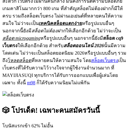
สะดวก เว็บตรงไม่ผ่านคนกลาง มั่นคงการันตีความปลอดภัย
เกมคาสิโนมากกว่า 800 เกม ที่สำคัญสล็อตไม่ต้องฝากก็มีให้
ครบ รวมถึงสล็อตเว็บตรง ไม่ผ่านเอเย่นต์ที่หลายคนให้ความ
สนใจ ไม่ว่าจะเป็น
เทคนิคสล็อตแตกง่าย
หรือรูปแบบอื่นๆ
นอกจากนี้ยังมี
สล็อตไม่ต้องฝาก
ให้เลือกอีกด้วย ไม่ว่าจะเป็น
สล็อต microgaming
หรือรูปแบบอื่นๆ นอกจากนี้ยังมี
สล็อต cq9
เว็บตรง
ให้เลือกอีกด้วย สำหรับ
สล็อตออนไลน์ 2026
นั้นมีความ
โดดเด่น ไม่ว่าจะเป็นสล็อตยอดนิยม 2026หรือรูปแบบอื่นๆ รวม
ถึง
โหลดสล็อต
ที่หลายคนให้ความสนใจ โดย
สล็อตเว็บตรง
เป็น
เว็บตรงที่ได้รับความไว้วางใจจากผู้ใช้งานจำนวนมาก ที่
MAYIJIASUQI ทุกบริการได้รับการออกแบบเพื่อผู้เล่นโดย
เฉพาะ ทั้งนี้
m98
ก็ได้รับความนิยมไม่แพ้กัน
🎲 โปรเด็ด! เฉพาะคนสมัครวันนี้
โบนัสแรกเข้า 62% ไม่อั้น