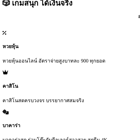
🎲 เกมสนุก
ได้เงินจริง
หวยหุ้น
หวยหุ้นออนไลน์ อัตราจ่ายสูงบาทละ 900 ทุกยอด
คาสิโน
คาสิโนสดครบวงจร บรรยากาศสมจริง
บาคาร่า
บาคาร่าสด ร่วมโต๊ะกับดีลเลอร์สาวสวย สตรีม 4K