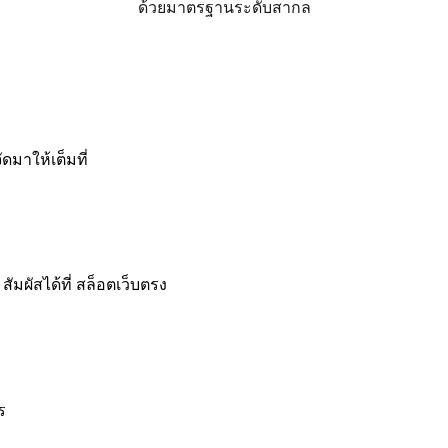
ด้วยมาตรฐานระดับสากล
ัดมาให้เต็มที่
มผัสได้ที่ สล็อตเว็บตรง
ร