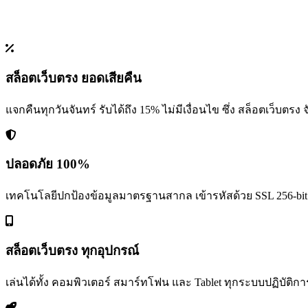
สล็อตเว็บตรง ยอดเสียคืน
แจกคืนทุกวันจันทร์ รับได้ถึง 15% ไม่มีเงื่อนไข ซึ่ง สล็อตเว็บตรง จ
ปลอดภัย 100%
เทคโนโลยีปกป้องข้อมูลมาตรฐานสากล เข้ารหัสด้วย SSL 256-bit สั
สล็อตเว็บตรง ทุกอุปกรณ์
เล่นได้ทั้ง คอมพิวเตอร์ สมาร์ทโฟน และ Tablet ทุกระบบปฏิบัติกา