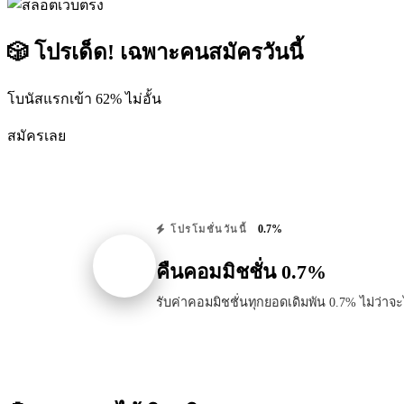
🎲 โปรเด็ด! เฉพาะคนสมัครวันนี้
โบนัสแรกเข้า 62% ไม่อั้น
สมัครเลย
0.7%
โปรโมชั่นวันนี้
คืนคอมมิชชั่น 0.7%
รับค่าคอมมิชชั่นทุกยอดเดิมพัน 0.7% ไม่ว่าจะ