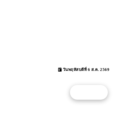
วันพฤหัสบดีที่ 6 ส.ค. 2569
รับโปรนี้