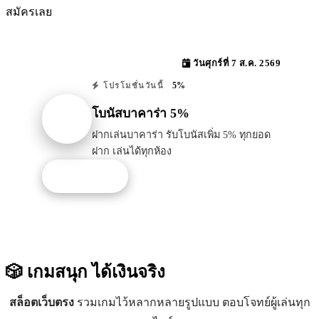
สมัครเลย
วันศุกร์ที่ 7 ส.ค. 2569
5%
โปรโมชั่นวันนี้
โบนัสบาคาร่า 5%
ฝากเล่นบาคาร่า รับโบนัสเพิ่ม 5% ทุกยอด
ฝาก เล่นได้ทุกห้อง
รับโปรนี้
🎲 เกมสนุก
ได้เงินจริง
สล็อตเว็บตรง
รวมเกมไว้หลากหลายรูปแบบ ตอบโจทย์ผู้เล่นทุก