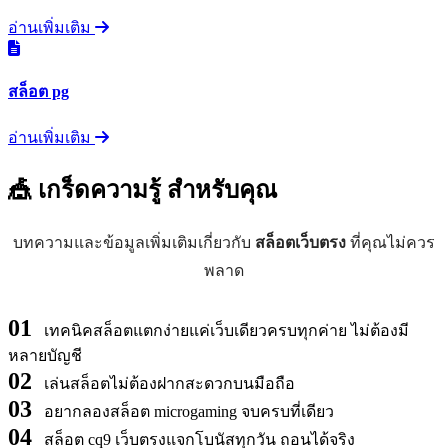
อ่านเพิ่มเติม
สล็อต pg
อ่านเพิ่มเติม
🎪 เกร็ดความรู้
สำหรับคุณ
บทความและข้อมูลเพิ่มเติมเกี่ยวกับ
สล็อตเว็บตรง
ที่คุณไม่ควร
พลาด
01
เทคนิคสล็อตแตกง่ายแค่เว็บเดียวครบทุกค่าย ไม่ต้องมี
หลายบัญชี
02
เล่นสล็อตไม่ต้องฝากสะดวกบนมือถือ
03
อยากลองสล็อต microgaming จบครบที่เดียว
04
สล็อต cq9 เว็บตรงแจกโบนัสทุกวัน ถอนได้จริง