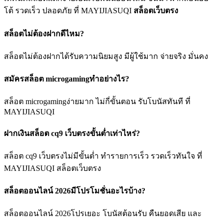
โต้ รวดเร็ว ปลอดภัย ที่ MAYIJIASUQI
สล็อตเว็บตรง
สล็อตไม่ต้องฝากดีไหม?
สล็อตไม่ต้องฝากได้รับความนิยมสูง มีผู้ใช้มาก จ่ายจริง มั่นคง
สมัครสล็อต microgamingทำอย่างไร?
สล็อต microgamingง่ายมาก ไม่กี่ขั้นตอน รับโบนัสทันที ที่
MAYIJIASUQI
ฝากเงินสล็อต cq9 เว็บตรงขั้นต่ำเท่าไหร่?
สล็อต cq9 เว็บตรงไม่มีขั้นต่ำ ทำรายการเร็ว รวดเร็วทันใจ ที่
MAYIJIASUQI สล็อตเว็บตรง
สล็อตออนไลน์ 2026มีโปรโมชั่นอะไรบ้าง?
สล็อตออนไลน์ 2026โปรเยอะ โบนัสต้อนรับ คืนยอดเสีย และ