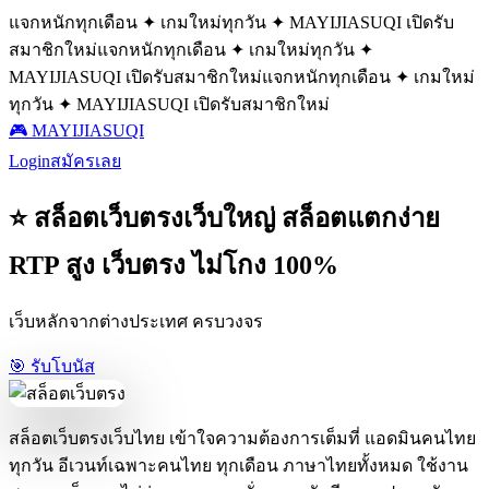
แจกหนักทุกเดือน ✦ เกมใหม่ทุกวัน ✦ MAYIJIASUQI เปิดรับ
สมาชิกใหม่
แจกหนักทุกเดือน ✦ เกมใหม่ทุกวัน ✦
MAYIJIASUQI เปิดรับสมาชิกใหม่
แจกหนักทุกเดือน ✦ เกมใหม่
ทุกวัน ✦ MAYIJIASUQI เปิดรับสมาชิกใหม่
🎮 MAYIJIASUQI
Login
สมัครเลย
⭐ สล็อตเว็บตรงเว็บใหญ่ สล็อตแตกง่าย
RTP สูง เว็บตรง ไม่โกง 100%
เว็บหลักจากต่างประเทศ ครบวงจร
🎯 รับโบนัส
สล็อตเว็บตรงเว็บไทย เข้าใจความต้องการเต็มที่ แอดมินคนไทย
ทุกวัน อีเวนท์เฉพาะคนไทย ทุกเดือน ภาษาไทยทั้งหมด ใช้งาน