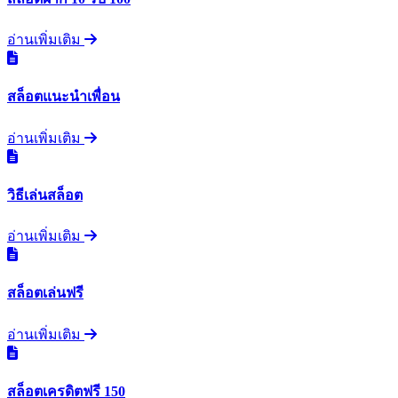
อ่านเพิ่มเติม
สล็อตแนะนำเพื่อน
อ่านเพิ่มเติม
วิธีเล่นสล็อต
อ่านเพิ่มเติม
สล็อตเล่นฟรี
อ่านเพิ่มเติม
สล็อตเครดิตฟรี 150