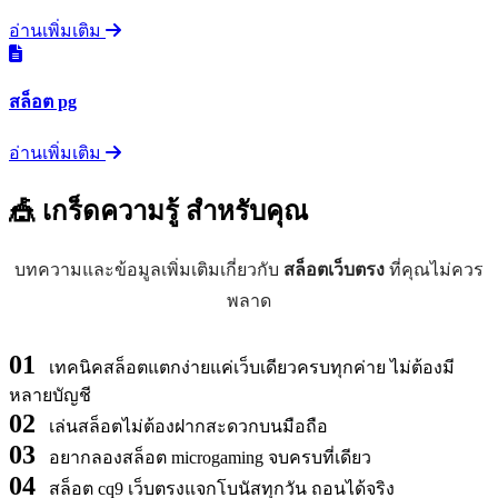
อ่านเพิ่มเติม
สล็อต pg
อ่านเพิ่มเติม
🎪 เกร็ดความรู้
สำหรับคุณ
บทความและข้อมูลเพิ่มเติมเกี่ยวกับ
สล็อตเว็บตรง
ที่คุณไม่ควร
พลาด
01
เทคนิคสล็อตแตกง่ายแค่เว็บเดียวครบทุกค่าย ไม่ต้องมี
หลายบัญชี
02
เล่นสล็อตไม่ต้องฝากสะดวกบนมือถือ
03
อยากลองสล็อต microgaming จบครบที่เดียว
04
สล็อต cq9 เว็บตรงแจกโบนัสทุกวัน ถอนได้จริง