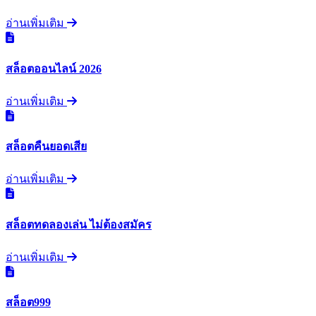
อ่านเพิ่มเติม
สล็อตออนไลน์ 2026
อ่านเพิ่มเติม
สล็อตคืนยอดเสีย
อ่านเพิ่มเติม
สล็อตทดลองเล่น ไม่ต้องสมัคร
อ่านเพิ่มเติม
สล็อต999