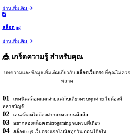
อ่านเพิ่มเติม
สล็อต pg
อ่านเพิ่มเติม
🎪 เกร็ดความรู้
สำหรับคุณ
บทความและข้อมูลเพิ่มเติมเกี่ยวกับ
สล็อตเว็บตรง
ที่คุณไม่ควร
พลาด
01
เทคนิคสล็อตแตกง่ายแค่เว็บเดียวครบทุกค่าย ไม่ต้องมี
หลายบัญชี
02
เล่นสล็อตไม่ต้องฝากสะดวกบนมือถือ
03
อยากลองสล็อต microgaming จบครบที่เดียว
04
สล็อต cq9 เว็บตรงแจกโบนัสทุกวัน ถอนได้จริง