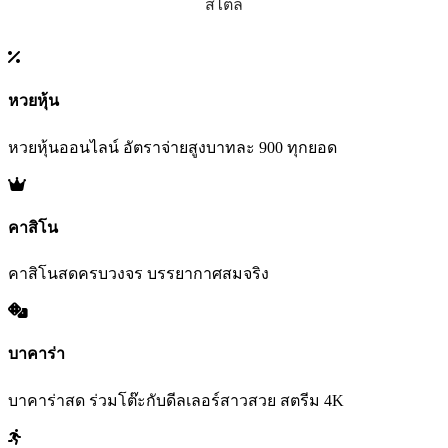
สไตล์
หวยหุ้น
หวยหุ้นออนไลน์ อัตราจ่ายสูงบาทละ 900 ทุกยอด
คาสิโน
คาสิโนสดครบวงจร บรรยากาศสมจริง
บาคาร่า
บาคาร่าสด ร่วมโต๊ะกับดีลเลอร์สาวสวย สตรีม 4K