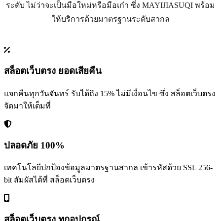
ระดับ ไม่ว่าจะเป็นมือใหม่หรือมือเก๋า ซึ่ง MAYIJIASUQI พร้อม
ให้บริการด้วยมาตรฐานระดับสากล
สล็อตเว็บตรง ยอดเสียคืน
แจกคืนทุกวันจันทร์ รับได้ถึง 15% ไม่มีเงื่อนไข ซึ่ง สล็อตเว็บตรง
จัดมาให้เต็มที่
ปลอดภัย 100%
เทคโนโลยีปกป้องข้อมูลมาตรฐานสากล เข้ารหัสด้วย SSL 256-
bit สัมผัสได้ที่ สล็อตเว็บตรง
สล็อตเว็บตรง ทุกอุปกรณ์