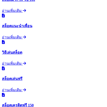
อ่านเพิ่มเติม
สล็อตแนะนำเพื่อน
อ่านเพิ่มเติม
วิธีเล่นสล็อต
อ่านเพิ่มเติม
สล็อตเล่นฟรี
อ่านเพิ่มเติม
สล็อตเครดิตฟรี 150