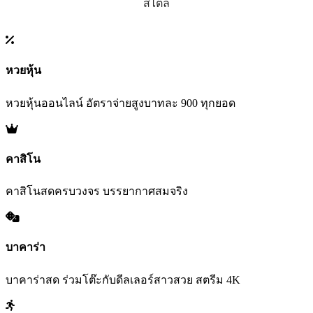
สไตล์
หวยหุ้น
หวยหุ้นออนไลน์ อัตราจ่ายสูงบาทละ 900 ทุกยอด
คาสิโน
คาสิโนสดครบวงจร บรรยากาศสมจริง
บาคาร่า
บาคาร่าสด ร่วมโต๊ะกับดีลเลอร์สาวสวย สตรีม 4K