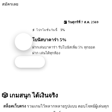
สมัครเลย
วันศุกร์ที่ 7 ส.ค. 2569
5%
โปรโมชั่นวันนี้
โบนัสบาคาร่า 5%
ฝากเล่นบาคาร่า รับโบนัสเพิ่ม 5% ทุกยอด
ฝาก เล่นได้ทุกห้อง
รับโปรนี้
🎲 เกมสนุก
ได้เงินจริง
สล็อตเว็บตรง
รวมเกมไว้หลากหลายรูปแบบ ตอบโจทย์ผู้เล่นทุก