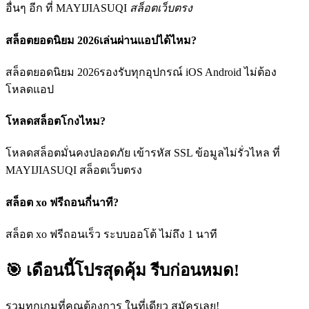
อื่นๆ อีก ที่ MAYIJIASUQI
สล็อตเว็บตรง
สล็อตยอดนิยม 2026เล่นผ่านแอปได้ไหม?
สล็อตยอดนิยม 2026รองรับทุกอุปกรณ์ iOS Android ไม่ต้อง
โหลดแอป
โหลดสล็อตโกงไหม?
โหลดสล็อตมั่นคงปลอดภัย เข้ารหัส SSL ข้อมูลไม่รั่วไหล ที่
MAYIJIASUQI สล็อตเว็บตรง
สล็อต xo ฟรีถอนกี่นาที?
สล็อต xo ฟรีถอนเร็ว ระบบออโต้ ไม่ถึง 1 นาที
🎯 เดือนนี้โปรสุดคุ้ม รีบก่อนหมด!
รวมทุกเกมที่คุณต้องการ ในที่เดียว สมัครเลย!