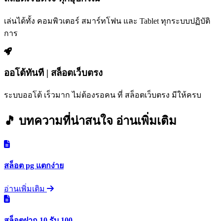
เล่นได้ทั้ง คอมพิวเตอร์ สมาร์ทโฟน และ Tablet ทุกระบบปฏิบัติ
การ
ออโต้ทันที | สล็อตเว็บตรง
ระบบออโต้ เร็วมาก ไม่ต้องรอคน ที่ สล็อตเว็บตรง มีให้ครบ
🎵 บทความที่น่าสนใจ
อ่านเพิ่มเติม
สล็อต pg แตกง่าย
อ่านเพิ่มเติม
สล็อตฝาก 10 รับ 100