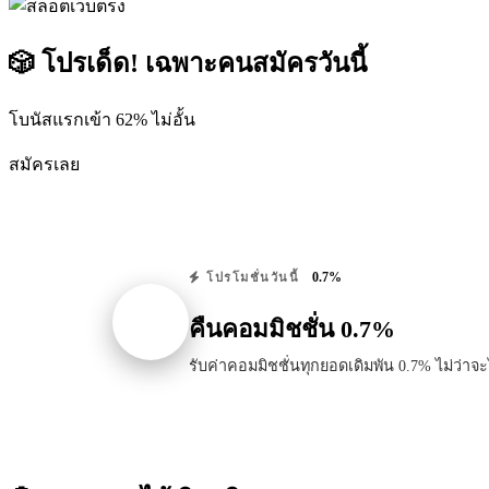
🎲 โปรเด็ด! เฉพาะคนสมัครวันนี้
โบนัสแรกเข้า 62% ไม่อั้น
สมัครเลย
0.7%
โปรโมชั่นวันนี้
คืนคอมมิชชั่น 0.7%
รับค่าคอมมิชชั่นทุกยอดเดิมพัน 0.7% ไม่ว่าจะ