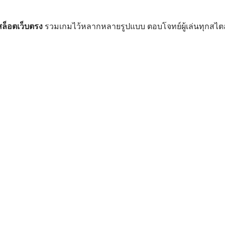
สล็อตเว็บตรง
รวมเกมไว้หลากหลายรูปแบบ ตอบโจทย์ผู้เล่นทุกสไตล