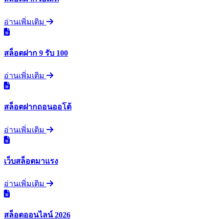
อ่านเพิ่มเติม
สล็อตฝาก 9 รับ 100
อ่านเพิ่มเติม
สล็อตฝากถอนออโต้
อ่านเพิ่มเติม
เว็บสล็อตมาแรง
อ่านเพิ่มเติม
สล็อตออนไลน์ 2026