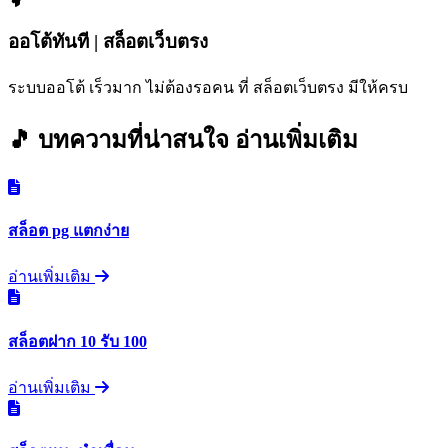
ออโต้ทันที | สล็อตเว็บตรง
ระบบออโต้ เร็วมาก ไม่ต้องรอคน ที่ สล็อตเว็บตรง มีให้ครบ
🎵 บทความที่น่าสนใจ
อ่านเพิ่มเติม
สล็อต pg แตกง่าย
อ่านเพิ่มเติม
สล็อตฝาก 10 รับ 100
อ่านเพิ่มเติม