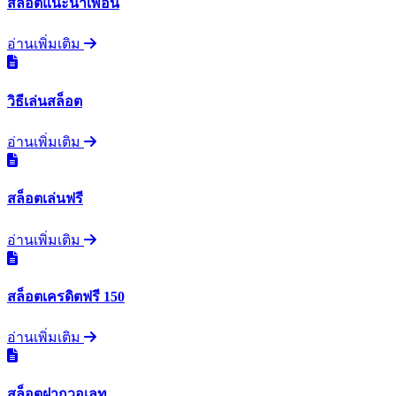
สล็อตแนะนำเพื่อน
อ่านเพิ่มเติม
วิธีเล่นสล็อต
อ่านเพิ่มเติม
สล็อตเล่นฟรี
อ่านเพิ่มเติม
สล็อตเครดิตฟรี 150
อ่านเพิ่มเติม
สล็อตฝากวอเลท