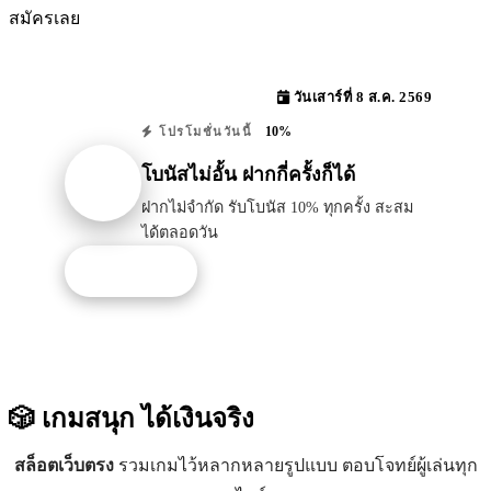
สมัครเลย
วันเสาร์ที่ 8 ส.ค. 2569
10%
โปรโมชั่นวันนี้
โบนัสไม่อั้น ฝากกี่ครั้งก็ได้
ฝากไม่จำกัด รับโบนัส 10% ทุกครั้ง สะสม
ได้ตลอดวัน
รับโปรนี้
🎲 เกมสนุก
ได้เงินจริง
สล็อตเว็บตรง
รวมเกมไว้หลากหลายรูปแบบ ตอบโจทย์ผู้เล่นทุก