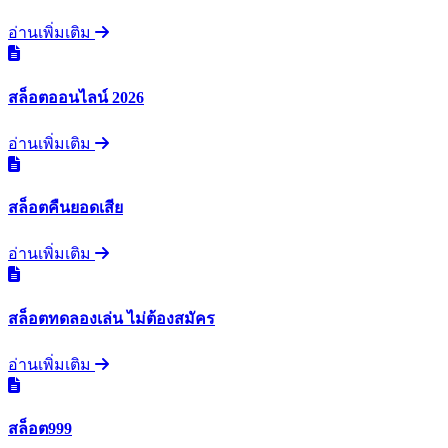
อ่านเพิ่มเติม
สล็อตออนไลน์ 2026
อ่านเพิ่มเติม
สล็อตคืนยอดเสีย
อ่านเพิ่มเติม
สล็อตทดลองเล่น ไม่ต้องสมัคร
อ่านเพิ่มเติม
สล็อต999