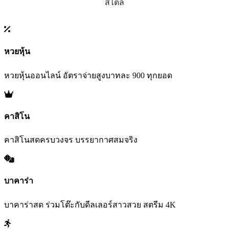
สไตล์
หวยหุ้น
หวยหุ้นออนไลน์ อัตราจ่ายสูงบาทละ 900 ทุกยอด
คาสิโน
คาสิโนสดครบวงจร บรรยากาศสมจริง
บาคาร่า
บาคาร่าสด ร่วมโต๊ะกับดีลเลอร์สาวสวย สตรีม 4K