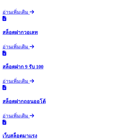
อ่านเพิ่มเติม
สล็อตฝากวอเลท
อ่านเพิ่มเติม
สล็อตฝาก 9 รับ 100
อ่านเพิ่มเติม
สล็อตฝากถอนออโต้
อ่านเพิ่มเติม
เว็บสล็อตมาแรง