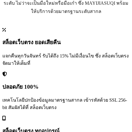
ระดับ ไม่ว่าจะเป็นมือใหม่หรือมือเก๋า ซึ่ง MAYIJIASUQI พร้อม
ให้บริการด้วยมาตรฐานระดับสากล
สล็อตเว็บตรง ยอดเสียคืน
แจกคืนทุกวันจันทร์ รับได้ถึง 15% ไม่มีเงื่อนไข ซึ่ง สล็อตเว็บตรง
จัดมาให้เต็มที่
ปลอดภัย 100%
เทคโนโลยีปกป้องข้อมูลมาตรฐานสากล เข้ารหัสด้วย SSL 256-
bit สัมผัสได้ที่ สล็อตเว็บตรง
สล็อตเว็บตรง ทุกอุปกรณ์