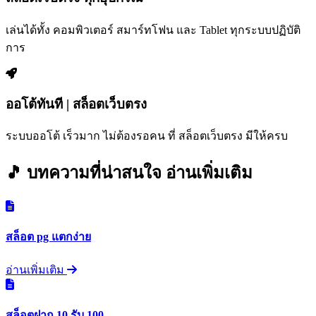
เล่นได้ทั้ง คอมพิวเตอร์ สมาร์ทโฟน และ Tablet ทุกระบบปฏิบัติ
การ
ออโต้ทันที | สล็อตเว็บตรง
ระบบออโต้ เร็วมาก ไม่ต้องรอคน ที่ สล็อตเว็บตรง มีให้ครบ
🎵 บทความที่น่าสนใจ
อ่านเพิ่มเติม
สล็อต pg แตกง่าย
อ่านเพิ่มเติม
สล็อตฝาก 10 รับ 100