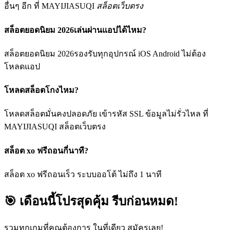
อื่นๆ อีก ที่ MAYIJIASUQI
สล็อตเว็บตรง
สล็อตยอดนิยม 2026เล่นผ่านแอปได้ไหม?
สล็อตยอดนิยม 2026รองรับทุกอุปกรณ์ iOS Android ไม่ต้อง
โหลดแอป
โหลดสล็อตโกงไหม?
โหลดสล็อตมั่นคงปลอดภัย เข้ารหัส SSL ข้อมูลไม่รั่วไหล ที่
MAYIJIASUQI สล็อตเว็บตรง
สล็อต xo ฟรีถอนกี่นาที?
สล็อต xo ฟรีถอนเร็ว ระบบออโต้ ไม่ถึง 1 นาที
🎯 เดือนนี้โปรสุดคุ้ม รีบก่อนหมด!
รวมทุกเกมที่คุณต้องการ ในที่เดียว สมัครเลย!