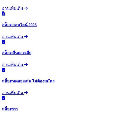
อ่านเพิ่มเติม
สล็อตออนไลน์ 2026
อ่านเพิ่มเติม
สล็อตคืนยอดเสีย
อ่านเพิ่มเติม
สล็อตทดลองเล่น ไม่ต้องสมัคร
อ่านเพิ่มเติม
สล็อต999