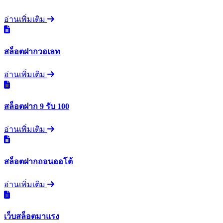
อ่านเพิ่มเติม
สล็อตฝากวอเลท
อ่านเพิ่มเติม
สล็อตฝาก 9 รับ 100
อ่านเพิ่มเติม
สล็อตฝากถอนออโต้
อ่านเพิ่มเติม
เว็บสล็อตมาแรง