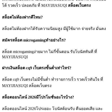
โต้ รวดเร็ว ปลอดภัย ที่ MAYIJIASUQI
สล็อตเว็บตรง
สล็อตไม่ต้องฝากดีไหม?
สล็อตไม่ต้องฝากได้รับความนิยมสูง มีผู้ใช้มาก จ่ายจริง มั่นคง
สมัครสล็อต microgamingทำอย่างไร?
สล็อต microgamingง่ายมาก ไม่กี่ขั้นตอน รับโบนัสทันที ที่
MAYIJIASUQI
ฝากเงินสล็อต cq9 เว็บตรงขั้นต่ำเท่าไหร่?
สล็อต cq9 เว็บตรงไม่มีขั้นต่ำ ทำรายการเร็ว รวดเร็วทันใจ ที่
MAYIJIASUQI สล็อตเว็บตรง
สล็อตออนไลน์ 2026มีโปรโมชั่นอะไรบ้าง?
สล็อตออนไลน์ 2026โปรเยอะ โบนัสต้อนรับ คืนยอดเสีย และ