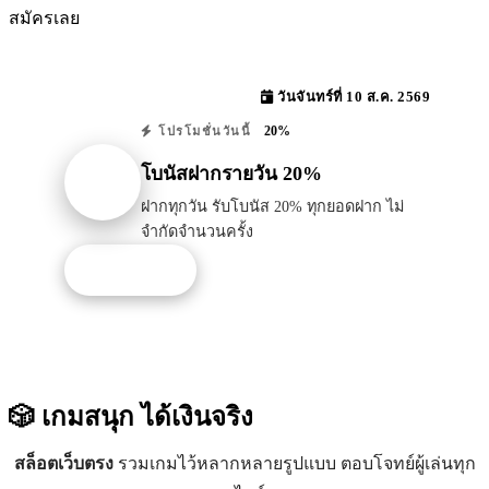
สมัครเลย
วันจันทร์ที่ 10 ส.ค. 2569
20%
โปรโมชั่นวันนี้
โบนัสฝากรายวัน 20%
ฝากทุกวัน รับโบนัส 20% ทุกยอดฝาก ไม่
จำกัดจำนวนครั้ง
รับโปรนี้
🎲 เกมสนุก
ได้เงินจริง
สล็อตเว็บตรง
รวมเกมไว้หลากหลายรูปแบบ ตอบโจทย์ผู้เล่นทุก