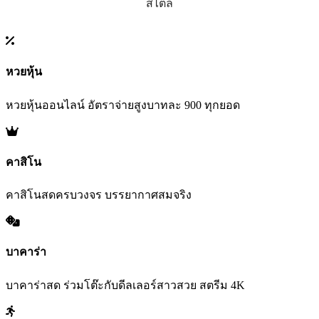
สไตล์
หวยหุ้น
หวยหุ้นออนไลน์ อัตราจ่ายสูงบาทละ 900 ทุกยอด
คาสิโน
คาสิโนสดครบวงจร บรรยากาศสมจริง
บาคาร่า
บาคาร่าสด ร่วมโต๊ะกับดีลเลอร์สาวสวย สตรีม 4K