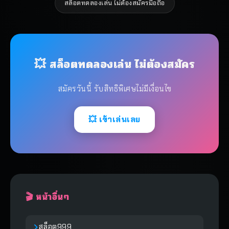
สล็อตทดลองเล่น ไม่ต้องสมัครมือถือ
💥 สล็อตทดลองเล่น ไม่ต้องสมัคร
สมัครวันนี้ รับสิทธิพิเศษไม่มีเงื่อนไข
💥 เข้าเล่นเลย
🎬 หน้าอื่นๆ
สล็อต999