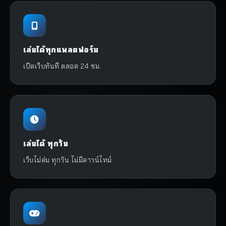
เล่นได้ทุกแพลตฟอร์ม
เปิดเว็บทันที ตลอด 24 ชม.
เล่นได้ ทุกวัน
เว็บไม่ล่ม ทุกวัน ไม่มีดาวน์ไทม์