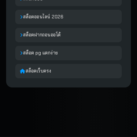
สล็อตออนไลน์ 2026
สล็อตฝากถอนออโต้
สล็อต pg แตกง่าย
สล็อตเว็บตรง